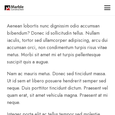
Aenean lobortis nunc dignissim odio accumsan
bibendum? Donec id sollicitudin tellus. Nullam
iaculis, tortor sed ullamcorper adipiscing, arcu dui
accumsan orci, non condimentum turpis risus vitae
metus. Morbi sit amet mi et turpis pellentesque
suscipit quis a augue.
Nam ac mauris metus. Donec sed tincidunt massa.
Ut id sem et libero posuere hendrerit semper sed
neque. Duis porttitor tincidunt dictum. Praesent vel
quam erat, sit amet vehicula magna. Praesent at mi
neque.
Integer porta elit ac tellus tempor sed molestie